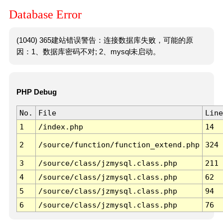
Database Error
(1040) 365建站错误警告：连接数据库失败，可能的原
因：1、数据库密码不对; 2、mysql未启动。
PHP Debug
No.
File
Line
1
/index.php
14
2
/source/function/function_extend.php
324
3
/source/class/jzmysql.class.php
211
4
/source/class/jzmysql.class.php
62
5
/source/class/jzmysql.class.php
94
6
/source/class/jzmysql.class.php
76