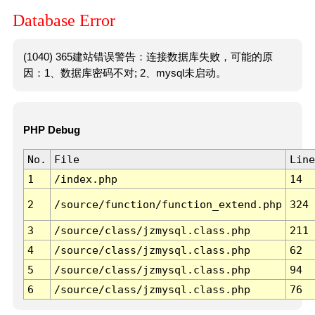
Database Error
(1040) 365建站错误警告：连接数据库失败，可能的原
因：1、数据库密码不对; 2、mysql未启动。
PHP Debug
No.
File
Line
1
/index.php
14
2
/source/function/function_extend.php
324
3
/source/class/jzmysql.class.php
211
4
/source/class/jzmysql.class.php
62
5
/source/class/jzmysql.class.php
94
6
/source/class/jzmysql.class.php
76