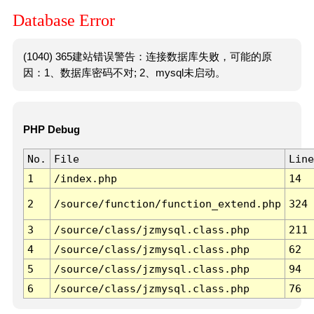
Database Error
(1040) 365建站错误警告：连接数据库失败，可能的原
因：1、数据库密码不对; 2、mysql未启动。
PHP Debug
No.
File
Line
1
/index.php
14
2
/source/function/function_extend.php
324
3
/source/class/jzmysql.class.php
211
4
/source/class/jzmysql.class.php
62
5
/source/class/jzmysql.class.php
94
6
/source/class/jzmysql.class.php
76