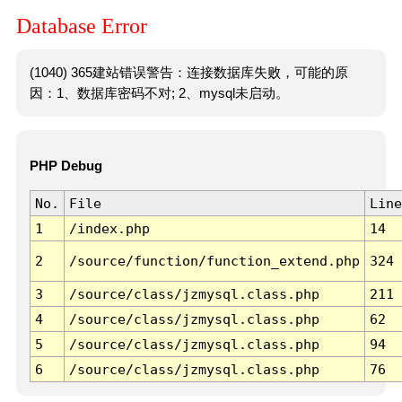
Database Error
(1040) 365建站错误警告：连接数据库失败，可能的原
因：1、数据库密码不对; 2、mysql未启动。
PHP Debug
No.
File
Line
1
/index.php
14
2
/source/function/function_extend.php
324
3
/source/class/jzmysql.class.php
211
4
/source/class/jzmysql.class.php
62
5
/source/class/jzmysql.class.php
94
6
/source/class/jzmysql.class.php
76