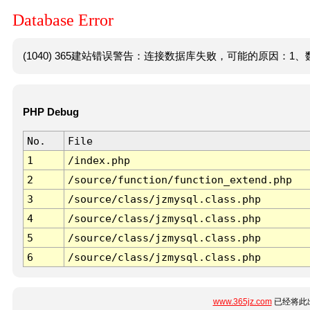
Database Error
(1040) 365建站错误警告：连接数据库失败，可能的原因：1、数
PHP Debug
No.
File
1
/index.php
2
/source/function/function_extend.php
3
/source/class/jzmysql.class.php
4
/source/class/jzmysql.class.php
5
/source/class/jzmysql.class.php
6
/source/class/jzmysql.class.php
www.365jz.com
已经将此